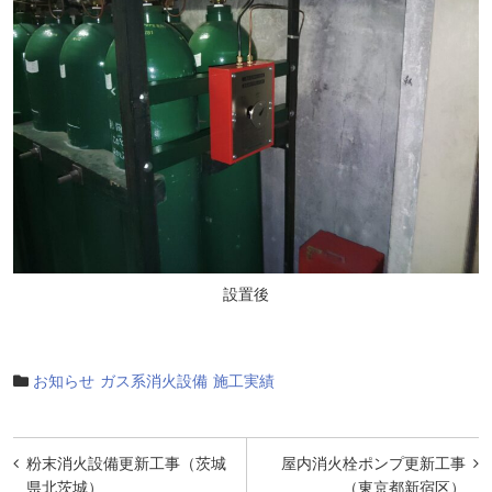
設置後
お知らせ
ガス系消火設備
施工実績
投
粉末消火設備更新工事（茨城
屋内消火栓ポンプ更新工事
稿
県北茨城）
（東京都新宿区）