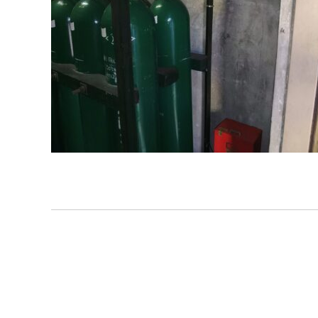
投
稿
ナ
ビ