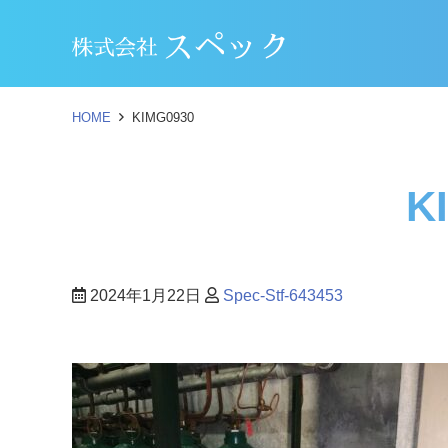
HOME
KIMG0930
K
2024年1月22日
Spec-Stf-643453