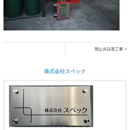
投
閉止弁設置工事
稿
ナ
株式会社スペック
ビ
ゲ
ー
シ
ョ
ン