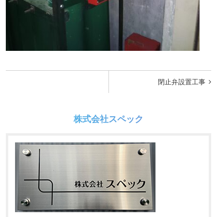
投
閉止弁設置工事
稿
ナ
株式会社スペック
ビ
ゲ
ー
シ
ョ
ン