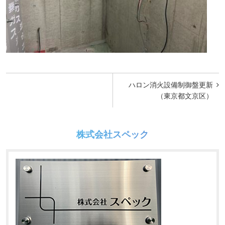
投
ハロン消火設備制御盤更新
稿
（東京都文京区）
ナ
ビ
株式会社スペック
ゲ
ー
シ
ョ
ン