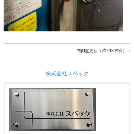
投
制御盤更新（渋谷区神宮）
稿
ナ
株式会社スペック
ビ
ゲ
ー
シ
ョ
ン