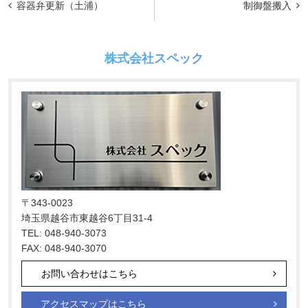
容器弁更新（土浦）
制御盤搬入
稿
ナ
株式会社スペック
ビ
ゲ
ー
シ
ョ
ン
〒343-0023
埼玉県越谷市東越谷6丁目31-4
TEL: 048-940-3073
FAX: 048-940-3070
お問い合わせはこちら
アクセスマップはこちら