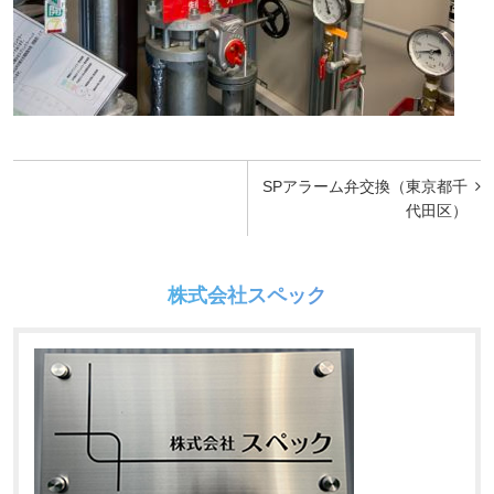
投
SPアラーム弁交換（東京都千
稿
代田区）
ナ
ビ
株式会社スペック
ゲ
ー
シ
ョ
ン