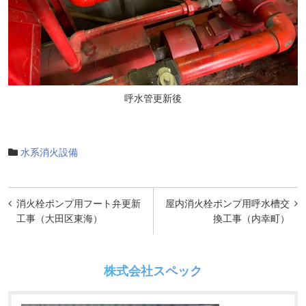
呼水管更新後
水系消火設備
投
消火栓ポンプ用フート弁更新
屋内消火栓ポンプ用呼水槽交
稿
工事（大田区東海）
換工事（内幸町）
ナ
ビ
株式会社スペック
ゲ