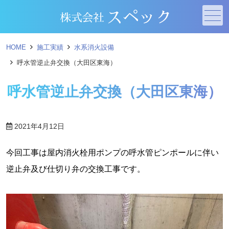
メニュー
HOME
施工実績
水系消火設備
呼水管逆止弁交換（大田区東海）
呼水管逆止弁交換（大田区東海）
2021年4月12日
今回工事は屋内消火栓用ポンプの呼水管ピンポールに伴い
逆止弁及び仕切り弁の交換工事です。